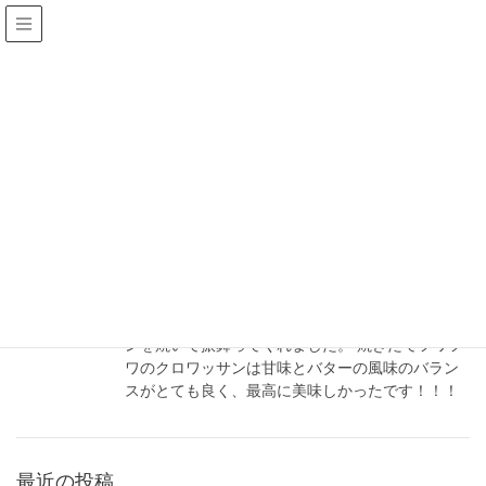
2024年3月
HOME
2024年3月
2024年3月6日
NEWS
手作りパン！
事務員の亜矢ちゃんが従業員の皆さんに手作りパ
ンを焼いて振舞ってくれました。 焼きたてフワフ
ワのクロワッサンは甘味とバターの風味のバラン
スがとても良く、最高に美味しかったです！！！
最近の投稿