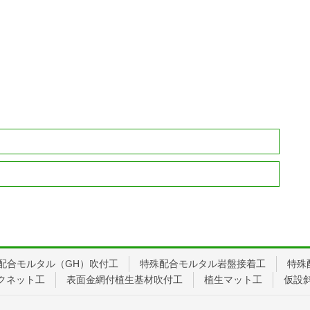
配合モルタル（GH）吹付工
特殊配合モルタル岩盤接着工
特殊
クネット工
表面金網付植生基材吹付工
植生マット工
仮設