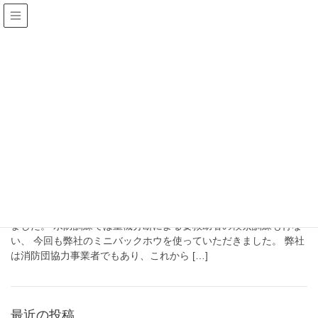
2026年6月
HOME
2026年6月
2026年6月17日
NEWS
地域防災に貢献します
梅雨の時期を控え、5月17日に中津川消防団では水防訓練を実施し
ました。 水防訓練では重機分断による要救助者の検索訓練も行な
い、 今回も弊社のミニバックホウを使っていただきました。 弊社
は消防団協力事業者でもあり、これから […]
最近の投稿